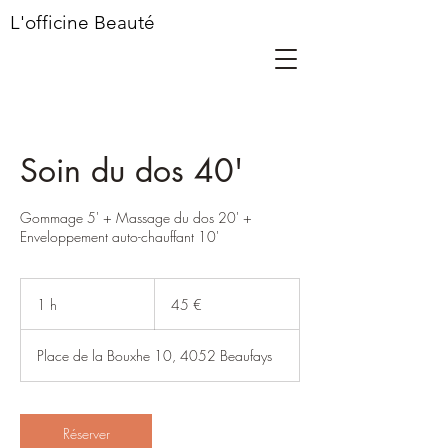
L'officine Beauté
Soin du dos 40'
Gommage 5' + Massage du dos 20' +
Enveloppement auto-chauffant 10'
45
euros
1 h
1
45 €
Place de la Bouxhe 10, 4052 Beaufays
Réserver