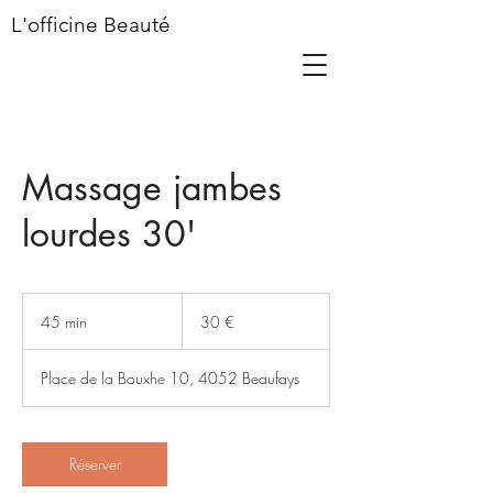
L'officine Beauté
Massage jambes
lourdes 30'
30
euros
45 min
4
30 €
5
m
Place de la Bouxhe 10, 4052 Beaufays
i
n
Réserver