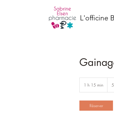
L'officine
Gainag
55
euros
1 h 15 min
1
5
1
5
m
Réserver
i