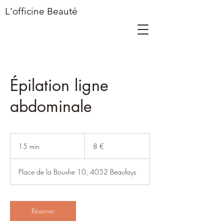
L'officine Beauté
Épilation ligne
abdominale
8
euros
15 min
1
8 €
5
m
Place de la Bouxhe 10, 4052 Beaufays
i
n
Réserver