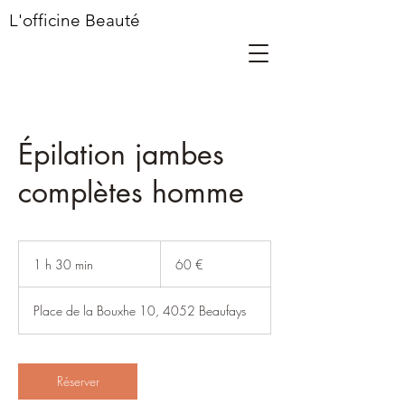
L'officine Beauté
Épilation jambes
complètes homme
60
euros
1 h 30 min
1
60 €
3
0
Place de la Bouxhe 10, 4052 Beaufays
m
i
n
Réserver